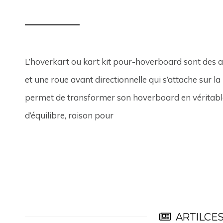
L’hoverkart ou kart kit pour-hoverboard sont des 
et une roue avant directionnelle qui s’attache sur la
permet de transformer son hoverboard en véritable
d’équilibre, raison pour
ARTILCES