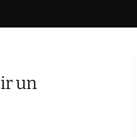
ir un