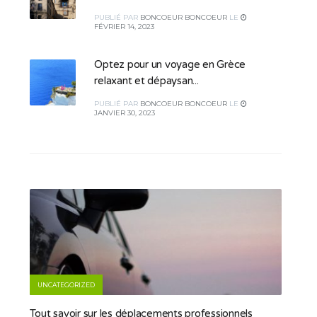
PUBLIÉ
PAR
BONCOEUR BONCOEUR
LE
FÉVRIER 14, 2023
Optez pour un voyage en Grèce
relaxant et dépaysan...
PUBLIÉ
PAR
BONCOEUR BONCOEUR
LE
JANVIER 30, 2023
UNCATEGORIZED
Tout savoir sur les déplacements professionnels