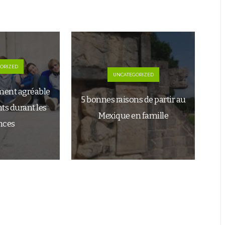
ORIZED
UNCATEGORIZED
ent agréable
5 bonnes raisons de partir au
ts durant les
Mexique en famille
nces