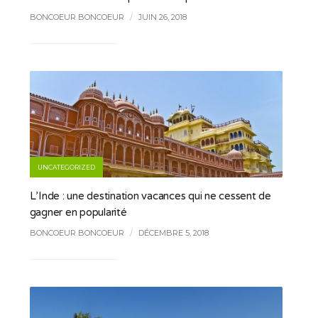
BONCOEUR BONCOEUR
/
JUIN 26, 2018
UNCATEGORIZED
L’Inde : une destination vacances qui ne cessent de
gagner en popularité
BONCOEUR BONCOEUR
/
DÉCEMBRE 5, 2018