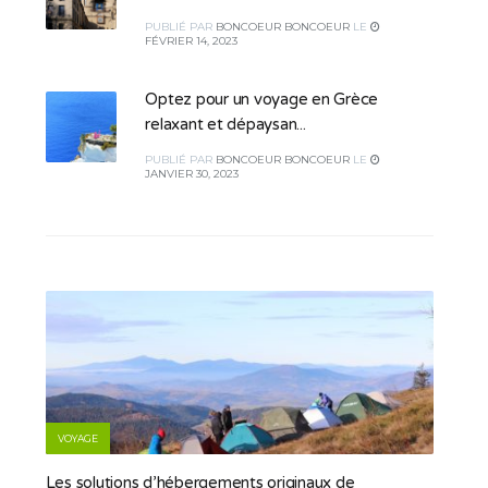
PUBLIÉ
PAR
BONCOEUR BONCOEUR
LE
FÉVRIER 14, 2023
Optez pour un voyage en Grèce
relaxant et dépaysan...
PUBLIÉ
PAR
BONCOEUR BONCOEUR
LE
JANVIER 30, 2023
VOYAGE
Les solutions d’hébergements originaux de