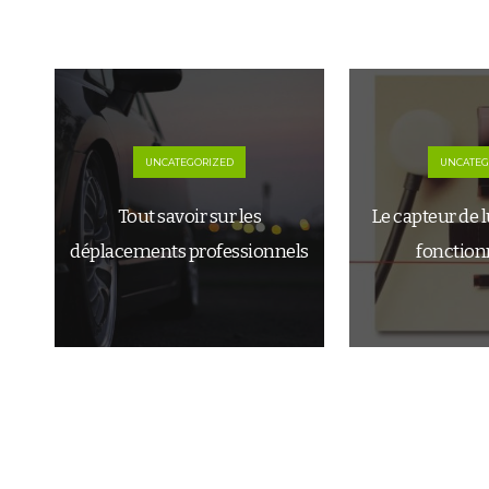
UNCATEGORIZED
UNCATEG
Tout savoir sur les
Le capteur de 
déplacements professionnels
fonctio