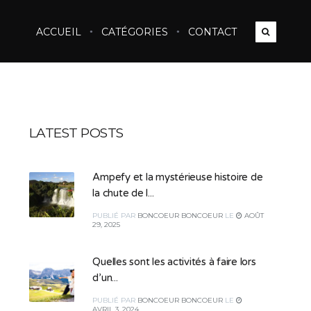
ACCUEIL
CATÉGORIES
CONTACT
LATEST POSTS
Ampefy et la mystérieuse histoire de
la chute de l...
PUBLIÉ
PAR
BONCOEUR BONCOEUR
LE
AOÛT
29, 2025
Quelles sont les activités à faire lors
d’un...
PUBLIÉ
PAR
BONCOEUR BONCOEUR
LE
AVRIL 3, 2024