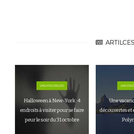
ARTILCES
UNCATEGORIZED
UNCATEG
Halloween à New-York : 4
Une vacanc
endroits à visiter pour se faire
découvertes et 
peur le soir du 31 octobre
Polyn