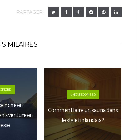
PARTAGER:
 SIMILAIRES
ORIZED
UNCATEGORIZED
e riche en
Comment faire un sauna dans
en aventure en
le style finlandais ?
ésie