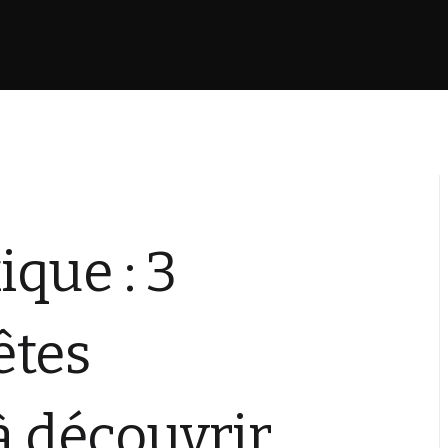
que : 3
êtes
à découvrir