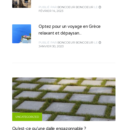
PUBLIÉ
PAR
BONCOEUR BONCOEUR
LE
FÉVRIER 14, 2023
Optez pour un voyage en Grèce
relaxant et dépaysan...
PUBLIÉ
PAR
BONCOEUR BONCOEUR
LE
JANVIER 30, 2023
UNCATEGORIZED
Qu’est-ce qu’une dalle engazonnable ?