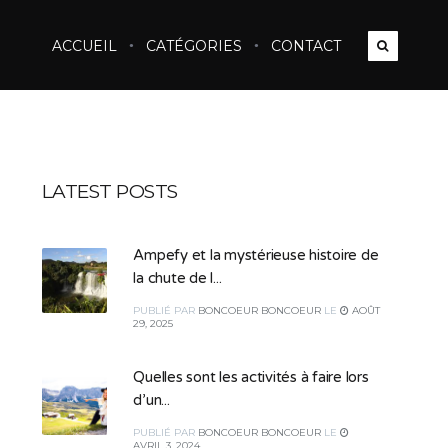
ACCUEIL
CATÉGORIES
CONTACT
LATEST POSTS
Ampefy et la mystérieuse histoire de
la chute de l...
PUBLIÉ
PAR
BONCOEUR BONCOEUR
LE
AOÛT
29, 2025
Quelles sont les activités à faire lors
d’un...
PUBLIÉ
PAR
BONCOEUR BONCOEUR
LE
AVRIL 3, 2024