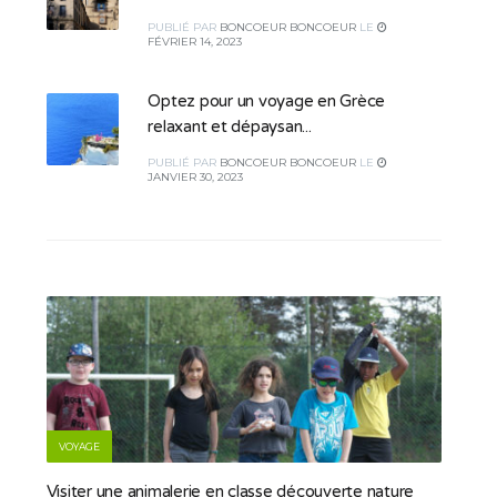
PUBLIÉ
PAR
BONCOEUR BONCOEUR
LE
FÉVRIER 14, 2023
Optez pour un voyage en Grèce
relaxant et dépaysan...
PUBLIÉ
PAR
BONCOEUR BONCOEUR
LE
JANVIER 30, 2023
VOYAGE
Visiter une animalerie en classe découverte nature