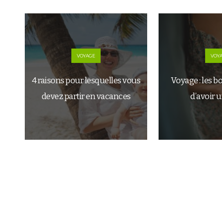
VOYAGE
VOY
4 raisons pour lesquelles vous
Voyage : les b
devez partir en vacances
d’avoir 