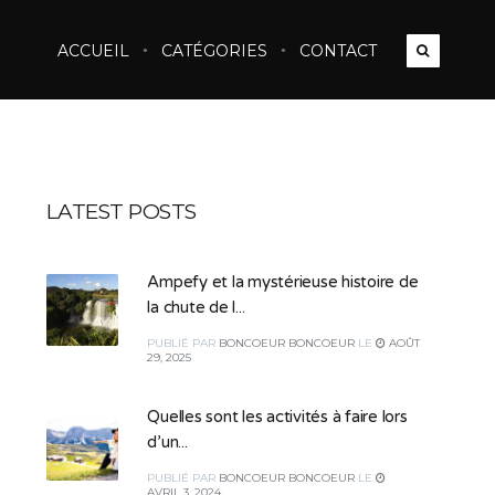
ACCUEIL
CATÉGORIES
CONTACT
LATEST POSTS
Ampefy et la mystérieuse histoire de
la chute de l...
PUBLIÉ
PAR
BONCOEUR BONCOEUR
LE
AOÛT
29, 2025
Quelles sont les activités à faire lors
d’un...
PUBLIÉ
PAR
BONCOEUR BONCOEUR
LE
AVRIL 3, 2024