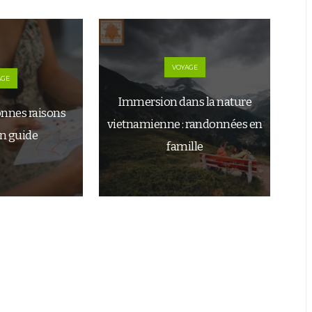
VOYAGE
AGE
Immersion dans la nature
onnes raisons
vietnamienne : randonnées en
un guide
famille